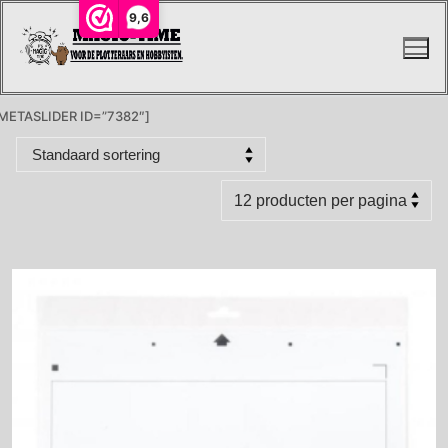
Ga
9,6
naar
de
inhoud
METASLIDER ID=”7382″]