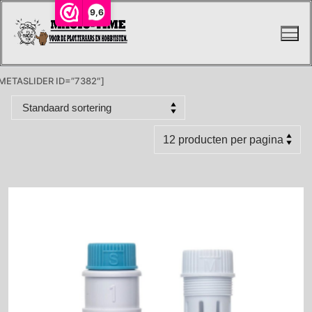
Ga
9,6
naar
de
inhoud
METASLIDER ID=”7382″]