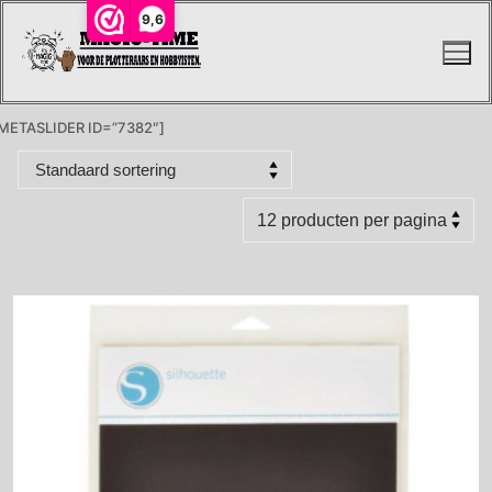
Ga
9,6
naar
de
inhoud
METASLIDER ID=”7382″]