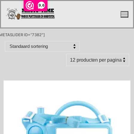
Ga
9,6
naar
de
inhoud
METASLIDER ID=”7382″]