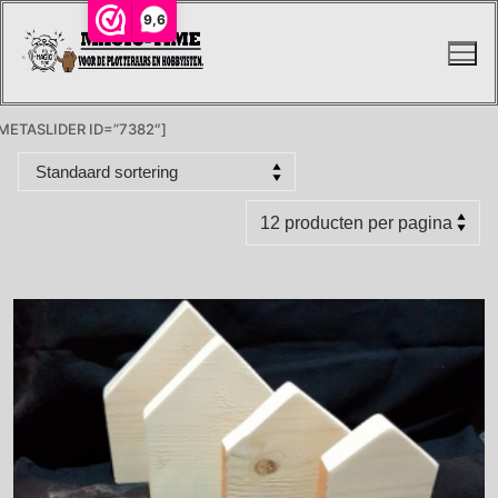
Ga
9,6
naar
de
inhoud
METASLIDER ID=”7382″]