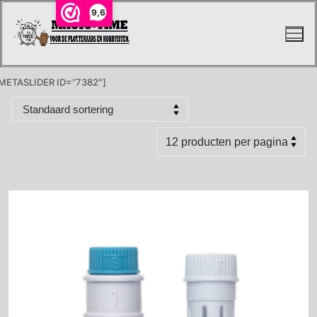
Ga
9,6
naar
de
inhoud
METASLIDER ID=”7382″]