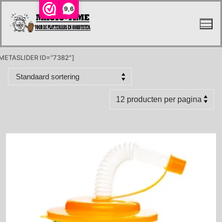
Ga
9,6
naar
de
inhoud
METASLIDER ID=”7382″]