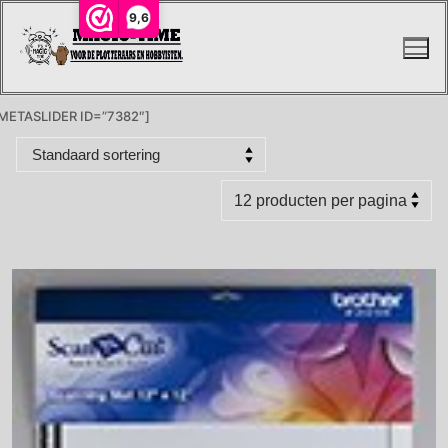
Ga
9,6
naar
de
inhoud
METASLIDER ID=”7382″]