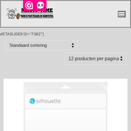
Ga
9,6
naar
de
inhoud
METASLIDER ID=”7382″]