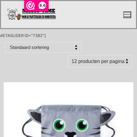
Ga
9,6
naar
de
inhoud
METASLIDER ID=”7382″]