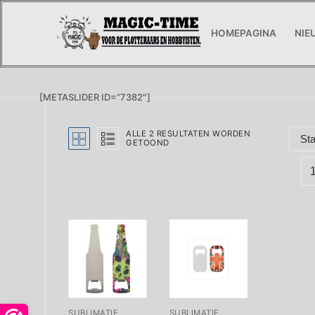
Ga
naar
HOMEPAGINA
NIE
de
inhoud
[METASLIDER ID=”7382″]
ALLE 2 RESULTATEN WORDEN
GETOOND
SUBLIMATIE
SUBLIMATIE