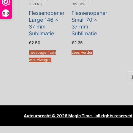
DIVERSE
DIVERSE
Flessenopener
Flessenopener
9,6
Large 146 x
Small 70 x
37 mm
37 mm
Sublimatie
Sublimatie
€
2.50
€
2.25
Toevoegen aan
Lees verder
winkelwagen
Auteursrecht © 2026 Magic Time – all rights reserved