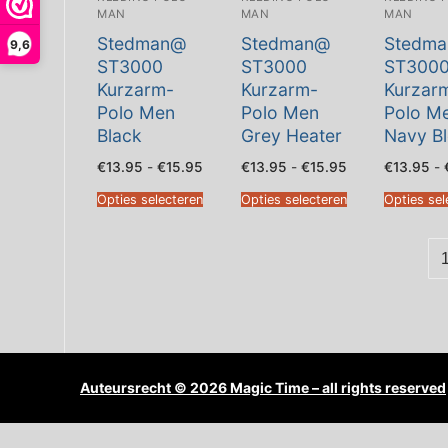
MAN
MAN
MAN
Stedman@
Stedman@
Stedm
9,6
ST3000
ST3000
ST300
Kurzarm-
Kurzarm-
Kurzar
Polo Men
Polo Men
Polo M
Black
Grey Heater
Navy B
Prijsklasse:
Prijsklasse:
€
13.95
-
€
15.95
€
13.95
-
€
15.95
€
13.95
-
€13.95
€13.95
tot
tot
Opties selecteren
Opties selecteren
Opties sel
€15.95
€15.95
Auteursrecht © 2026 Magic Time – all rights reserved