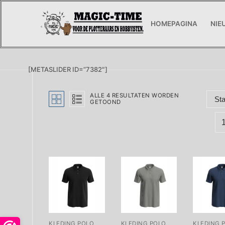
Ga
naar
HOMEPAGINA
NIE
de
inhoud
[METASLIDER ID=”7382″]
ALLE 4 RESULTATEN WORDEN
GETOOND
KLEDING POLO
KLEDING POLO
KLEDING 