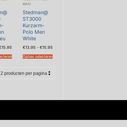
MAN
an@
Stedman@
0
ST3000
m-
Kurzarm-
en
Polo Men
leu
White
Prijsklasse:
Prijsklasse:
€
15.95
€
13.95
-
€
15.95
€13.95
€13.95
tot
tot
ecteren
Opties selecteren
€15.95
€15.95