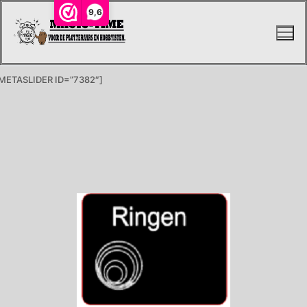
9,6
METASLIDER ID=”7382″]