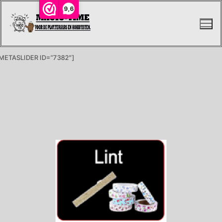
9,6
METASLIDER ID=”7382″]